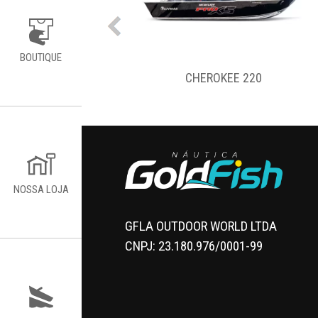
BOUTIQUE
OTO LX 5500
CHEROKEE 220
NOSSA LOJA
GFLA OUTDOOR WORLD LTDA
CNPJ: 23.180.976/0001-99