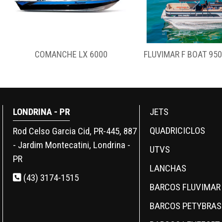
COMANCHE LX 6000
FLUVIMAR F BOAT 95
LONDRINA - PR
JETS
QUADRICICLOS
Rod Celso Garcia Cid, PR-445, 887
- Jardim Montecatini, Londrina -
UTVS
PR
LANCHAS
(43) 3174-1515
BARCOS FLUVIMAR
BARCOS PETYBRAS