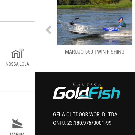
O 550 TWIN FISHING
MARAJÓ MASTER FREESTYLE
NOSSA LOJA
GFLA OUTDOOR WORLD LTDA
CNPJ: 23.180.976/0001-99
MARINA