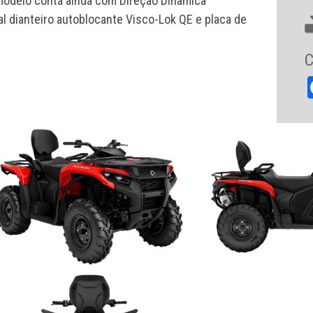
modelo conta ainda com Direção Dinâmica
al dianteiro autoblocante Visco-Lok QE e placa de
C