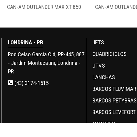
AX XT 850
CAN-AM OUTLANDER 500 2WD
CAN-AM O
LONDRINA - PR
JETS
QUADRICICLOS
Rod Celso Garcia Cid, PR-445, 887
- Jardim Montecatini, Londrina -
UTVS
PR
LANCHAS
(43) 3174-1515
BARCOS FLUVIMAR
BARCOS PETYBRAS
BARCOS LEVEFORT
MOTORES
SEMINOVOS